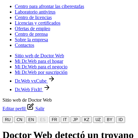
Centro para afrontar las ciberestafas
Laboratorio antivirus
Centro de licencias
Licencias y certificados
Ofertas de empleo
Centro de prensa
Sobre la empresa
Contactos
Sitio web de Doctor Web
Mi Dr.Web para el hogar
Mi Dr.Web para el negocio
Mi Dr.Web por suscripción
Dr.Web vxCube
Dr.Web FixIt!
Sitio web de Doctor Web
Editar perfil
Salir
RU
CN
EN
ES
FR
IT
JP
KZ
UZ
BY
ID
Doctor Web detectó un troyano