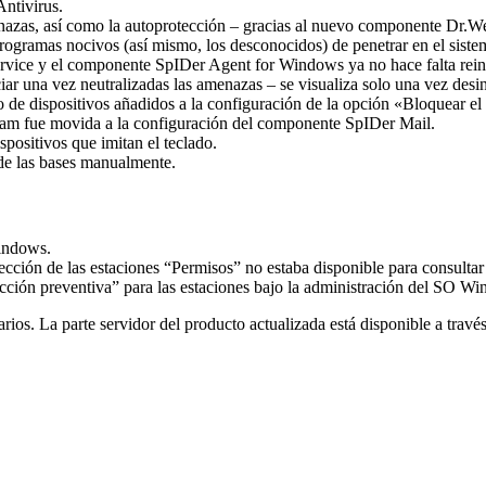
Antivirus.
zas, así como la autoprotección – gracias al nuevo componente Dr.Web
programas nocivos (así mismo, los desconocidos) de penetrar en el sistem
ervice y el componente SpIDer Agent for Windows ya no hace falta reini
ciar una vez neutralizadas las amenazas – se visualiza solo una vez de
o de dispositivos añadidos a la configuración de la opción «Bloquear el 
pam fue movida a la configuración del componente SpIDer Mail.
positivos que imitan el teclado.
 de las bases manualmente.
Windows.
ección de las estaciones “Permisos” no estaba disponible para consultar
cción preventiva” para las estaciones bajo la administración del SO W
rios. La parte servidor del producto actualizada está disponible a trav