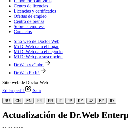
Laboratorio antivirus
Centro de licencias
Licencias y certificados
Ofertas de empleo
Centro de prensa
Sobre la empresa
Contactos
Sitio web de Doctor Web
Mi Dr.Web para el hogar
Mi Dr.Web para el negocio
Mi Dr.Web por suscripción
Dr.Web vxCube
Dr.Web FixIt!
Sitio web de Doctor Web
Editar perfil
Salir
RU
CN
EN
ES
FR
IT
JP
KZ
UZ
BY
ID
Actualización de Dr.Web Enterpr