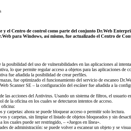
s
 y el Centro de control como parte del conjunto Dr.Web Enterprise
Dr.Web para Windows, así mismo, fue actualizado el Centro de Con
la posibilidad del uso de vulnerabilidades en las aplicaciones al intenta
ntiva, lo que permite regular acceso a objetos para las aplicaciones de c
iva fue añadida la posibilidad de crear perfiles.
enazas, fue optimizado el funcionamiento del servicio de escaneo Dr.
eb Scanner SE – la configuración del escáner fue añadida a la configur
 de las acciones del Antivirus. Usando un sistema de filtros, el usuari
l de la oficina en los cuales se detectaron intentos de acceso.
 oficina:
s y carpetas: ahora se puede bloquear acceso o permitir solo lectura.
vos y carpetas, sin limpiar el listado de objetos bloqueados y sin desac
a los cuales puede ser restringido, – «Juegos en línea».
ades de administración: se puede volver a escanear un objeto y se visual