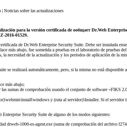
 | Noticias sobre las actualizaciones
ización para la versión certificada de ообщает Dr.Web Enterprise 
:Z-2016-01529.
 certificada de Dr.Web Enterprise Security Suite. Debe ser instalada ens
enlace más abajo, fue sometida a pruebas en el laboratorio de pruebas 
, la necesidad de la actualización y los periodos de aplicación de la mi
uite se realizará automáticamente, pero, si la misma no está disponible
ace más abajo;
lar las sumas de comprobación usando el conjunto de software «FIKS 2.0
r)\webmin\install\windows y (ruta al servidor)\Installer. Si el servidor 
b Enterprise Security Suite de alguno de los modos siguientes:
ilidad drweb-1000-es-agent.exe (suma de comprobación del archivo f274