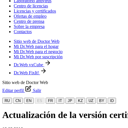
Laboratorio antivirus
Centro de licencias
Licencias y certificados
Ofertas de empleo
Centro de prensa
Sobre la empresa
Contactos
Sitio web de Doctor Web
Mi Dr.Web para el hogar
Mi Dr.Web para el negocio
Mi Dr.Web por suscripción
Dr.Web vxCube
Dr.Web FixIt!
Sitio web de Doctor Web
Editar perfil
Salir
RU
CN
EN
ES
FR
IT
JP
KZ
UZ
BY
ID
Actualización de la versión cert