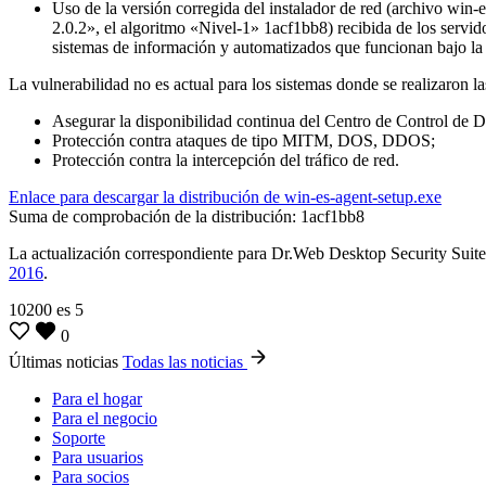
Uso de la versión corregida del instalador de red (archivo win-
2.0.2», el algoritmo «Nivel-1» 1acf1bb8) recibida de los servid
sistemas de información y automatizados que funcionan bajo l
La vulnerabilidad no es actual para los sistemas donde se realizaron l
Asegurar la disponibilidad continua del Centro de Control de 
Protección contra ataques de tipo MITM, DOS, DDOS;
Protección contra la intercepción del tráfico de red.
Enlace para descargar la distribución de win-es-agent-setup.exe
Suma de comprobación de la distribución: 1acf1bb8
La actualización correspondiente para Dr.Web Desktop Security Suite 
2016
.
10200
es
5
0
Últimas noticias
Todas las noticias
Para el hogar
Para el negocio
Soporte
Para usuarios
Para socios