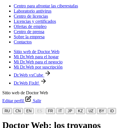
Centro para afrontar las ciberestafas
Laboratorio antivirus
Centro de licencias
Licencias y certificados
Ofertas de empleo
Centro de prensa
Sobre la empresa
Contactos
Sitio web de Doctor Web
Mi Dr.Web para el hogar
Mi Dr.Web para el negocio
Mi Dr.Web por suscripción
Dr.Web vxCube
Dr.Web FixIt!
Sitio web de Doctor Web
Editar perfil
Salir
RU
CN
EN
ES
FR
IT
JP
KZ
UZ
BY
ID
Doctor Web: los troyanos