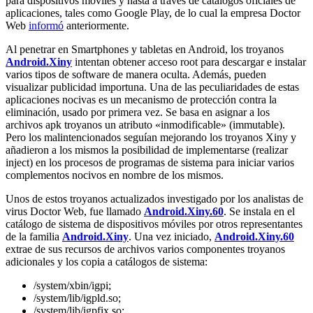
para dispositivos móviles y hasta a través de catálogos oficiales de
aplicaciones, tales como Google Play, de lo cual la empresa Doctor
Web
informó
anteriormente.
Al penetrar en Smartphones y tabletas en Android, los troyanos
Android.Xiny
intentan obtener acceso root para descargar e instalar
varios tipos de software de manera oculta. Además, pueden
visualizar publicidad importuna. Una de las peculiaridades de estas
aplicaciones nocivas es un mecanismo de protección contra la
eliminación, usado por primera vez. Se basa en asignar a los
archivos apk troyanos un atributo «inmodificable» (immutable).
Pero los malintencionados seguían mejorando los troyanos Xiny y
añadieron a los mismos la posibilidad de implementarse (realizar
inject) en los procesos de programas de sistema para iniciar varios
complementos nocivos en nombre de los mismos.
Unos de estos troyanos actualizados investigado por los analistas de
virus Doctor Web, fue llamado
Android.Xiny.60
. Se instala en el
catálogo de sistema de dispositivos móviles por otros representantes
de la familia
Android.Xiny
. Una vez iniciado,
Android.Xiny.60
extrae de sus recursos de archivos varios componentes troyanos
adicionales y los copia a catálogos de sistema:
/system/xbin/igpi;
/system/lib/igpld.so;
/system/lib/igpfix.so;