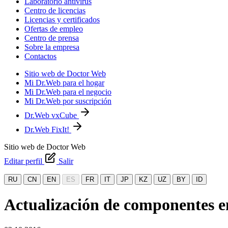
Laboratorio antivirus
Centro de licencias
Licencias y certificados
Ofertas de empleo
Centro de prensa
Sobre la empresa
Contactos
Sitio web de Doctor Web
Mi Dr.Web para el hogar
Mi Dr.Web para el negocio
Mi Dr.Web por suscripción
Dr.Web vxCube
Dr.Web FixIt!
Sitio web de Doctor Web
Editar perfil
Salir
RU
CN
EN
ES
FR
IT
JP
KZ
UZ
BY
ID
Actualización de componentes