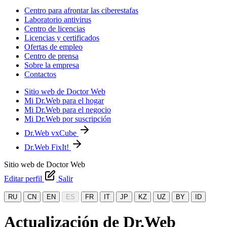
Centro para afrontar las ciberestafas
Laboratorio antivirus
Centro de licencias
Licencias y certificados
Ofertas de empleo
Centro de prensa
Sobre la empresa
Contactos
Sitio web de Doctor Web
Mi Dr.Web para el hogar
Mi Dr.Web para el negocio
Mi Dr.Web por suscripción
Dr.Web vxCube
Dr.Web FixIt!
Sitio web de Doctor Web
Editar perfil
Salir
RU
CN
EN
ES
FR
IT
JP
KZ
UZ
BY
ID
Actualización de Dr.Web