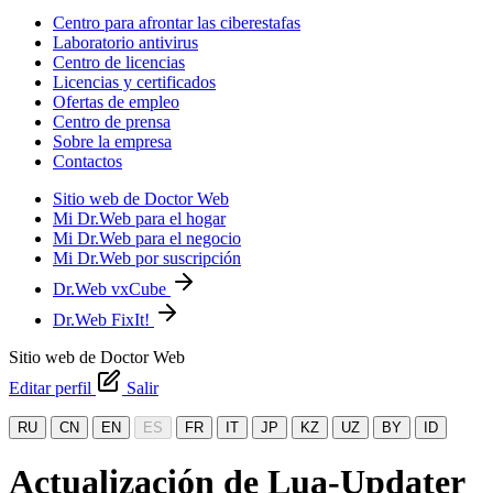
Centro para afrontar las ciberestafas
Laboratorio antivirus
Centro de licencias
Licencias y certificados
Ofertas de empleo
Centro de prensa
Sobre la empresa
Contactos
Sitio web de Doctor Web
Mi Dr.Web para el hogar
Mi Dr.Web para el negocio
Mi Dr.Web por suscripción
Dr.Web vxCube
Dr.Web FixIt!
Sitio web de Doctor Web
Editar perfil
Salir
RU
CN
EN
ES
FR
IT
JP
KZ
UZ
BY
ID
Actualización de Lua-Updater