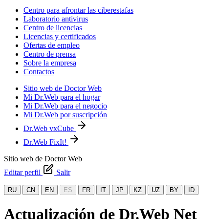
Centro para afrontar las ciberestafas
Laboratorio antivirus
Centro de licencias
Licencias y certificados
Ofertas de empleo
Centro de prensa
Sobre la empresa
Contactos
Sitio web de Doctor Web
Mi Dr.Web para el hogar
Mi Dr.Web para el negocio
Mi Dr.Web por suscripción
Dr.Web vxCube
Dr.Web FixIt!
Sitio web de Doctor Web
Editar perfil
Salir
RU
CN
EN
ES
FR
IT
JP
KZ
UZ
BY
ID
Actualización de Dr.Web Net