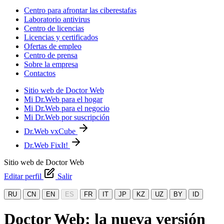
Centro para afrontar las ciberestafas
Laboratorio antivirus
Centro de licencias
Licencias y certificados
Ofertas de empleo
Centro de prensa
Sobre la empresa
Contactos
Sitio web de Doctor Web
Mi Dr.Web para el hogar
Mi Dr.Web para el negocio
Mi Dr.Web por suscripción
Dr.Web vxCube
Dr.Web FixIt!
Sitio web de Doctor Web
Editar perfil
Salir
RU
CN
EN
ES
FR
IT
JP
KZ
UZ
BY
ID
Doctor Web: la nueva versión