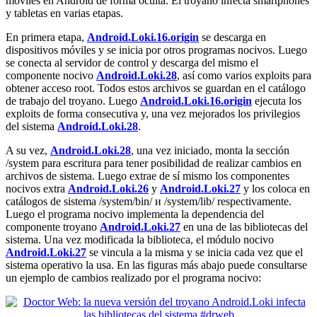
móviles en Android de forma oculta. El troyano infecta smartphones
y tabletas en varias etapas.
En primera etapa,
Android.Loki.16.origin
se descarga en
dispositivos móviles y se inicia por otros programas nocivos. Luego
se conecta al servidor de control y descarga del mismo el
componente nocivo
Android.Loki.28
, así como varios exploits para
obtener acceso root. Todos estos archivos se guardan en el catálogo
de trabajo del troyano. Luego
Android.Loki.16.origin
ejecuta los
exploits de forma consecutiva y, una vez mejorados los privilegios
del sistema
Android.Loki.28
.
A su vez,
Android.Loki.28
, una vez iniciado, monta la sección
/system para escritura para tener posibilidad de realizar cambios en
archivos de sistema. Luego extrae de sí mismo los componentes
nocivos extra
Android.Loki.26
y
Android.Loki.27
y los coloca en
catálogos de sistema /system/bin/ и /system/lib/ respectivamente.
Luego el programa nocivo implementa la dependencia del
componente troyano
Android.Loki.27
en una de las bibliotecas del
sistema. Una vez modificada la biblioteca, el módulo nocivo
Android.Loki.27
se vincula a la misma y se inicia cada vez que el
sistema operativo la usa. En las figuras más abajo puede consultarse
un ejemplo de cambios realizado por el programa nocivo: