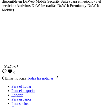
disponible en Dr.Web Mobile Security Suite (para el negocio) y el
servicio «Antivirus Dr.Web» (tarifas Dr.Web Premium y Dr.Web
Mobile).
Dr.Web Security Space
para Android
2015
Más de
2010
100
El primer antivirus
millones
en el mundo para
El primer antivirus
televisores
de descargas sólo
ruso para Android
inteligentes
desde Google Play
Android
10347
es
5
0
Últimas noticias
Todas las noticias
Para el hogar
Para el negocio
Soporte
Para usuarios
Para socios