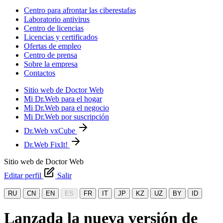
Centro para afrontar las ciberestafas
Laboratorio antivirus
Centro de licencias
Licencias y certificados
Ofertas de empleo
Centro de prensa
Sobre la empresa
Contactos
Sitio web de Doctor Web
Mi Dr.Web para el hogar
Mi Dr.Web para el negocio
Mi Dr.Web por suscripción
Dr.Web vxCube
Dr.Web FixIt!
Sitio web de Doctor Web
Editar perfil
Salir
RU
CN
EN
ES
FR
IT
JP
KZ
UZ
BY
ID
Lanzada la nueva versión de