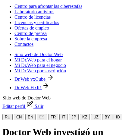
Centro para afrontar las ciberestafas
Laboratorio antivirus
Centro de licencias
Licencias y certificados
Ofertas de empleo
Centro de prensa
Sobre la empresa
Contactos
Sitio web de Doctor Web
Mi Dr.Web para el hogar
Mi Dr.Web para el negocio
Mi Dr.Web por suscripción
Dr.Web vxCube
Dr.Web FixIt!
Sitio web de Doctor Web
Editar perfil
Salir
RU
CN
EN
ES
FR
IT
JP
KZ
UZ
BY
ID
Doctor Web investigó un