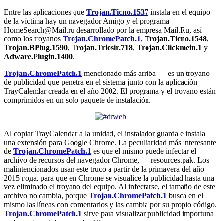
Entre las aplicaciones que
Trojan.Ticno.1537
instala en el equipo
de la víctima hay un navegador Amigo y el programa
HomeSearch@Mail.ru desarrollado por la empresa Mail.Ru, así
como los troyanos
Trojan.ChromePatch.1
,
Trojan.Ticno.1548
,
Trojan.BPlug.1590
,
Trojan.Triosir.718
,
Trojan.Clickmein.1
y
Adware.Plugin.1400
.
Trojan.ChromePatch.1
mencionado más arriba — es un troyano
de publicidad que penetra en el sistema junto con la aplicación
TrayCalendar creada en el año 2002. El programa y el troyano están
comprimidos en un solo paquete de instalación.
Al copiar TrayCalendar a la unidad, el instalador guarda e instala
una extensión para Google Chrome. La peculiaridad más interesante
de
Trojan.ChromePatch.1
es que el mismo puede infectar el
archivo de recursos del navegador Chrome, — resources.pak. Los
malintencionados usan este truco a partir de la primavera del año
2015 года, para que en Chrome se visualice la publicidad hasta una
vez eliminado el troyano del equipo. Al infectarse, el tamaño de este
archivo no cambia, porque
Trojan.ChromePatch.1
busca en el
mismo las líneas con comentarios y las cambia por su propio código.
Trojan.ChromePatch.1
sirve para visualizar publicidad importuna