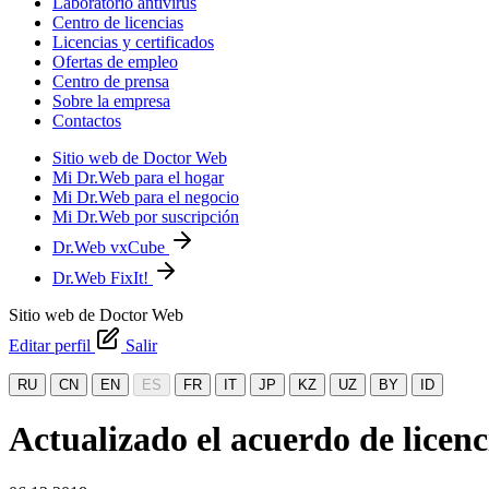
Laboratorio antivirus
Centro de licencias
Licencias y certificados
Ofertas de empleo
Centro de prensa
Sobre la empresa
Contactos
Sitio web de Doctor Web
Mi Dr.Web para el hogar
Mi Dr.Web para el negocio
Mi Dr.Web por suscripción
Dr.Web vxCube
Dr.Web FixIt!
Sitio web de Doctor Web
Editar perfil
Salir
RU
CN
EN
ES
FR
IT
JP
KZ
UZ
BY
ID
Actualizado el acuerdo de licen