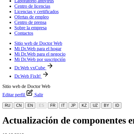
Laboratorio antivirus
Centro de licencias
Licencias y certificados
Ofertas de empleo
Centro de prensa
Sobre la empresa
Contactos
Sitio web de Doctor Web
Mi Dr.Web para el hogar
Mi Dr.Web para el negocio
Mi Dr.Web por suscripción
Dr.Web vxCube
Dr.Web FixIt!
Sitio web de Doctor Web
Editar perfil
Salir
RU
CN
EN
ES
FR
IT
JP
KZ
UZ
BY
ID
Actualización de componentes e