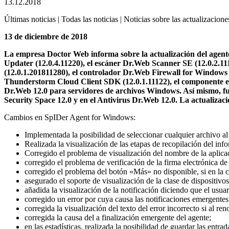
13.12.2018
Últimas noticias | Todas las noticias | Noticias sobre las actualizacione
13 de diciembre de 2018
La empresa Doctor Web informa sobre la actualización del agente
Updater (12.0.4.11220), el escáner Dr.Web Scanner SE (12.0.2.11
(12.0.1.201811280), el controlador Dr.Web Firewall for Windows
Thunderstorm Cloud Client SDK (12.0.1.11122), el componente emai
Dr.Web 12.0 para servidores de archivos Windows. Así mismo, fu
Security Space 12.0 y en el Antivirus Dr.Web 12.0.
La actualizaci
Cambios en SpIDer Agent for Windows:
Implementada la posibilidad de seleccionar cualquier archivo al
Realizada la visualización de las etapas de recopilación del info
Corregido el problema de visualización del nombre de la aplic
corregido el problema de verificación de la firma electrónica d
corregido el problema del botón «Más» no disponible, si en la 
asegurado el soporte de visualización de la clase de dispositivo
añadida la visualización de la notificación diciendo que el usua
corregido un error por cuya causa las notificaciones emergentes
corregida la visualización del texto del error incorrecto si al re
corregida la causa del a finalización emergente del agente;
en las estadísticas, realizada la posibilidad de guardar las entr