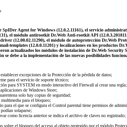
s
 SpIDer Agent for Windows (12.0.2.11161), el servicio administra
131), el módulo antirootkit Dr.Web Anti-rootkit API (12.0.3.20181
 driver (12.00.02.11290), el módulo de autoprotección Dr.Web Pro
l-templates (12.0.0.11201) y localizaciones en los productos Dr.W
eron actualizados los módulos de instalación de Dr.Web Security 
ón se debe a la implementación de las nuevas posibilidades funciona
 establecer excepciones de la Protección de la pérdida de datos;
rme para el servicio de soporte técnico;
ación para SYSTEM en modo interactivo del Firewall al crear una regla;
e aplicaciones de Windows Store;
cuarentena solo hay copias de seguridad;
s multimedia para el bloqueo;
rio para el que se configura el Control parental tiene permisos de admini
 podían solaparse;
novar como licencia anterior se indica el archivo de claves no registrado;
adas sobre el bloqueo del acceso al objeto protegido por el módulo Protec