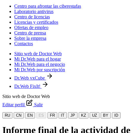
Centro para afrontar las ciberestafas
Laboratorio antivirus
Centro de licencias
Licencias y certificados
Ofertas de empleo
Centro de prensa
Sobre la empresa
Contactos
Sitio web de Doctor Web
Mi Dr.Web para el hogar
Mi Dr.Web para el negocio
Mi Dr.Web por suscripción
Dr.Web vxCube
Dr.Web FixIt!
Sitio web de Doctor Web
Editar perfil
Salir
RU
CN
EN
ES
FR
IT
JP
KZ
UZ
BY
ID
Informe final de la actividad de