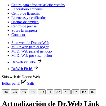
Centro para afrontar las ciberestafas
Laboratorio antivirus
Centro de licencias
Licencias y certificados
Ofertas de empleo
Centro de prensa
Sobre la empresa
Contactos
Sitio web de Doctor Web
Mi Dr.Web para el hogar
Mi Dr.Web para el negocio
Mi Dr.Web por suscripción
Dr.Web vxCube
Dr.Web FixIt!
Sitio web de Doctor Web
Editar perfil
Salir
RU
CN
EN
ES
FR
IT
JP
KZ
UZ
BY
ID
Actualización de Dr.Web Link