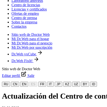
Laboratorio antivirus
Centro de licencias
Licencias y certificados
Ofertas de empleo
Centro de prensa
Sobre la empresa
Contactos
Sitio web de Doctor Web
Mi Dr.Web para el hogar
Mi Dr.Web para el negocio
Mi Dr.Web por suscripción
Dr.Web vxCube
Dr.Web FixIt!
Sitio web de Doctor Web
Editar perfil
Salir
RU
CN
EN
ES
FR
IT
JP
KZ
UZ
BY
ID
Actualización del Centro de con