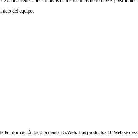
l SO al acceder a los archivos en los recursos de red DFS (Distributed
inicio del equipo.
 de la información bajo la marca Dr.Web. Los productos Dr.Web se desarr