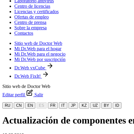
Laboratorio antivirus
Centro de licencias
Licencias y certificados
Ofertas de empleo
Centro de prensa
Sobre la empresa
Contactos
Sitio web de Doctor Web
Mi Dr.Web para el hogar
Mi Dr.Web para el negocio
Mi Dr.Web por suscripción
Dr.Web vxCube
Dr.Web FixIt!
Sitio web de Doctor Web
Editar perfil
Salir
RU
CN
EN
ES
FR
IT
JP
KZ
UZ
BY
ID
Actualización de componentes e