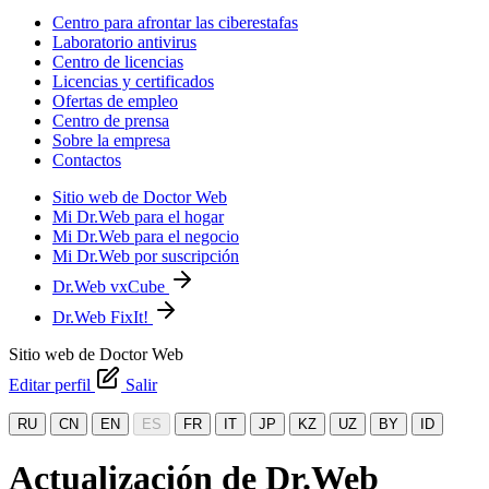
Centro para afrontar las ciberestafas
Laboratorio antivirus
Centro de licencias
Licencias y certificados
Ofertas de empleo
Centro de prensa
Sobre la empresa
Contactos
Sitio web de Doctor Web
Mi Dr.Web para el hogar
Mi Dr.Web para el negocio
Mi Dr.Web por suscripción
Dr.Web vxCube
Dr.Web FixIt!
Sitio web de Doctor Web
Editar perfil
Salir
RU
CN
EN
ES
FR
IT
JP
KZ
UZ
BY
ID
Actualización de Dr.Web