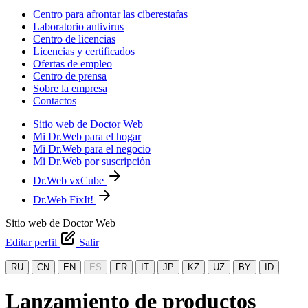
Centro para afrontar las ciberestafas
Laboratorio antivirus
Centro de licencias
Licencias y certificados
Ofertas de empleo
Centro de prensa
Sobre la empresa
Contactos
Sitio web de Doctor Web
Mi Dr.Web para el hogar
Mi Dr.Web para el negocio
Mi Dr.Web por suscripción
Dr.Web vxCube
Dr.Web FixIt!
Sitio web de Doctor Web
Editar perfil
Salir
RU
CN
EN
ES
FR
IT
JP
KZ
UZ
BY
ID
Lanzamiento de productos