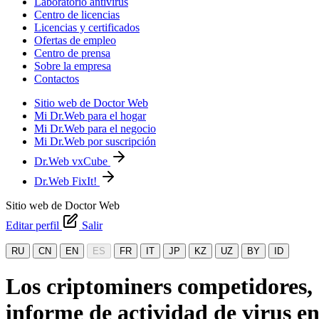
Laboratorio antivirus
Centro de licencias
Licencias y certificados
Ofertas de empleo
Centro de prensa
Sobre la empresa
Contactos
Sitio web de Doctor Web
Mi Dr.Web para el hogar
Mi Dr.Web para el negocio
Mi Dr.Web por suscripción
Dr.Web vxCube
Dr.Web FixIt!
Sitio web de Doctor Web
Editar perfil
Salir
RU
CN
EN
ES
FR
IT
JP
KZ
UZ
BY
ID
Los criptominers competidores, 
informe de actividad de virus en