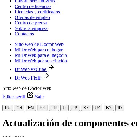
Laboratorio antivirus
Centro de licencias
Licencias y certificados
Ofertas de empleo
Centro de prensa
Sobre la empresa
Contactos
Sitio web de Doctor Web
Mi Dr.Web para el hogar
Mi Dr.Web para el negocio
Mi Dr.Web por suscripción
Dr.Web vxCube
Dr.Web FixIt!
Sitio web de Doctor Web
Editar perfil
Salir
RU
CN
EN
ES
FR
IT
JP
KZ
UZ
BY
ID
Actualización de componentes e