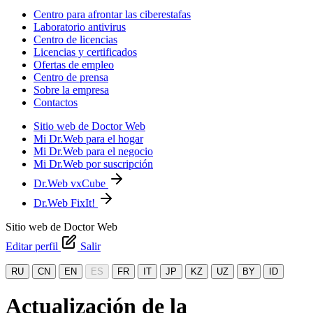
Centro para afrontar las ciberestafas
Laboratorio antivirus
Centro de licencias
Licencias y certificados
Ofertas de empleo
Centro de prensa
Sobre la empresa
Contactos
Sitio web de Doctor Web
Mi Dr.Web para el hogar
Mi Dr.Web para el negocio
Mi Dr.Web por suscripción
Dr.Web vxCube
Dr.Web FixIt!
Sitio web de Doctor Web
Editar perfil
Salir
RU
CN
EN
ES
FR
IT
JP
KZ
UZ
BY
ID
Actualización de la