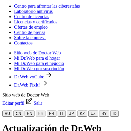
Centro para afrontar las ciberestafas
Laboratorio antivirus
Centro de licencias
Licencias y certificados
Ofertas de empleo
Centro de prensa
Sobre la empresa
Contactos
Sitio web de Doctor Web
Mi Dr.Web para el hogar
Mi Dr.Web para el negocio
Mi Dr.Web por suscripción
Dr.Web vxCube
Dr.Web FixIt!
Sitio web de Doctor Web
Editar perfil
Salir
RU
CN
EN
ES
FR
IT
JP
KZ
UZ
BY
ID
Actualización de Dr.Web