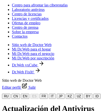
Centro para afrontar las ciberestafas
Laboratorio antivirus
Centro de licencias
Licencias y certificados
Ofertas de empleo
Centro de prensa
Sobre la empresa
Contactos
Sitio web de Doctor Web
Mi Dr.Web para el hogar
Mi Dr.Web para el negocio
Mi Dr.Web por suscripción
Dr.Web vxCube
Dr.Web FixIt!
Sitio web de Doctor Web
Editar perfil
Salir
RU
CN
EN
ES
FR
IT
JP
KZ
UZ
BY
ID
Actualización del Antivirus