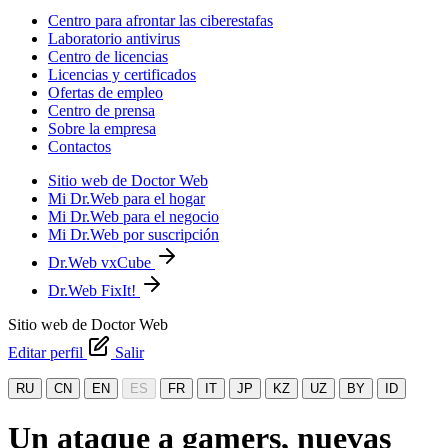
Centro para afrontar las ciberestafas
Laboratorio antivirus
Centro de licencias
Licencias y certificados
Ofertas de empleo
Centro de prensa
Sobre la empresa
Contactos
Sitio web de Doctor Web
Mi Dr.Web para el hogar
Mi Dr.Web para el negocio
Mi Dr.Web por suscripción
Dr.Web vxCube
Dr.Web FixIt!
Sitio web de Doctor Web
Editar perfil
Salir
RU
CN
EN
ES
FR
IT
JP
KZ
UZ
BY
ID
Un ataque a gamers, nuevas