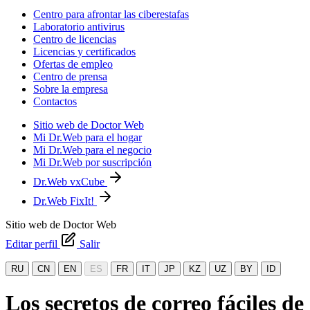
Centro para afrontar las ciberestafas
Laboratorio antivirus
Centro de licencias
Licencias y certificados
Ofertas de empleo
Centro de prensa
Sobre la empresa
Contactos
Sitio web de Doctor Web
Mi Dr.Web para el hogar
Mi Dr.Web para el negocio
Mi Dr.Web por suscripción
Dr.Web vxCube
Dr.Web FixIt!
Sitio web de Doctor Web
Editar perfil
Salir
RU
CN
EN
ES
FR
IT
JP
KZ
UZ
BY
ID
Los secretos de correo fáciles de