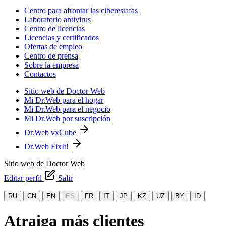
Centro para afrontar las ciberestafas
Laboratorio antivirus
Centro de licencias
Licencias y certificados
Ofertas de empleo
Centro de prensa
Sobre la empresa
Contactos
Sitio web de Doctor Web
Mi Dr.Web para el hogar
Mi Dr.Web para el negocio
Mi Dr.Web por suscripción
Dr.Web vxCube
Dr.Web FixIt!
Sitio web de Doctor Web
Editar perfil
Salir
RU
CN
EN
ES
FR
IT
JP
KZ
UZ
BY
ID
Atraiga más clientes