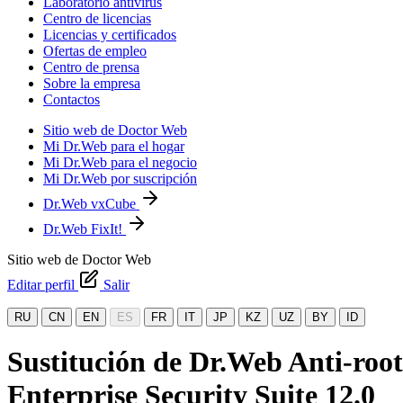
Laboratorio antivirus
Centro de licencias
Licencias y certificados
Ofertas de empleo
Centro de prensa
Sobre la empresa
Contactos
Sitio web de Doctor Web
Mi Dr.Web para el hogar
Mi Dr.Web para el negocio
Mi Dr.Web por suscripción
Dr.Web vxCube
Dr.Web FixIt!
Sitio web de Doctor Web
Editar perfil
Salir
RU
CN
EN
ES
FR
IT
JP
KZ
UZ
BY
ID
Sustitución de Dr.Web Anti-roo
Enterprise Security Suite 12.0