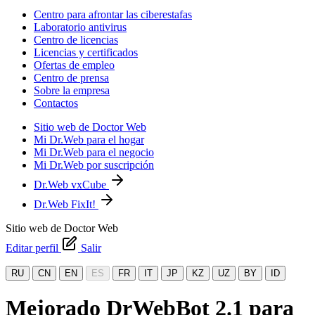
Centro para afrontar las ciberestafas
Laboratorio antivirus
Centro de licencias
Licencias y certificados
Ofertas de empleo
Centro de prensa
Sobre la empresa
Contactos
Sitio web de Doctor Web
Mi Dr.Web para el hogar
Mi Dr.Web para el negocio
Mi Dr.Web por suscripción
Dr.Web vxCube
Dr.Web FixIt!
Sitio web de Doctor Web
Editar perfil
Salir
RU
CN
EN
ES
FR
IT
JP
KZ
UZ
BY
ID
Mejorado DrWebBot 2.1 para