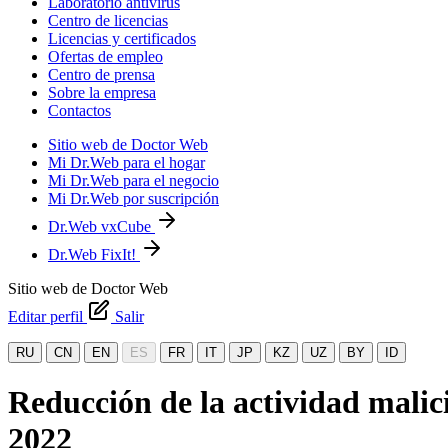
Laboratorio antivirus
Centro de licencias
Licencias y certificados
Ofertas de empleo
Centro de prensa
Sobre la empresa
Contactos
Sitio web de Doctor Web
Mi Dr.Web para el hogar
Mi Dr.Web para el negocio
Mi Dr.Web por suscripción
Dr.Web vxCube
Dr.Web FixIt!
Sitio web de Doctor Web
Editar perfil
Salir
RU
CN
EN
ES
FR
IT
JP
KZ
UZ
BY
ID
Reducción de la actividad malici
2022