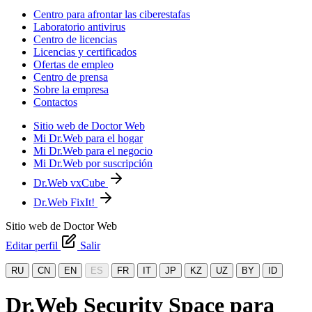
Centro para afrontar las ciberestafas
Laboratorio antivirus
Centro de licencias
Licencias y certificados
Ofertas de empleo
Centro de prensa
Sobre la empresa
Contactos
Sitio web de Doctor Web
Mi Dr.Web para el hogar
Mi Dr.Web para el negocio
Mi Dr.Web por suscripción
Dr.Web vxCube
Dr.Web FixIt!
Sitio web de Doctor Web
Editar perfil
Salir
RU
CN
EN
ES
FR
IT
JP
KZ
UZ
BY
ID
Dr.Web Security Space para