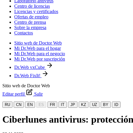
Laboratorio antivirus
Centro de licencias
Licencias y certificados
Ofertas de empleo
Centro de prensa
Sobre la empresa
Contactos
Sitio web de Doctor Web
Mi Dr.Web para el hogar
Mi Dr.Web para el negocio
Mi Dr.Web por suscripción
Dr.Web vxCube
Dr.Web FixIt!
Sitio web de Doctor Web
Editar perfil
Salir
RU
CN
EN
ES
FR
IT
JP
KZ
UZ
BY
ID
Ciberlunes antivirus: protecci