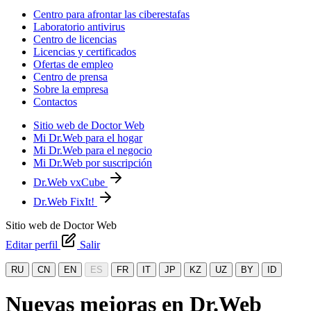
Centro para afrontar las ciberestafas
Laboratorio antivirus
Centro de licencias
Licencias y certificados
Ofertas de empleo
Centro de prensa
Sobre la empresa
Contactos
Sitio web de Doctor Web
Mi Dr.Web para el hogar
Mi Dr.Web para el negocio
Mi Dr.Web por suscripción
Dr.Web vxCube
Dr.Web FixIt!
Sitio web de Doctor Web
Editar perfil
Salir
RU
CN
EN
ES
FR
IT
JP
KZ
UZ
BY
ID
Nuevas mejoras en Dr.Web