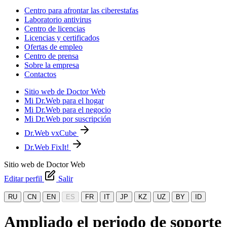
Centro para afrontar las ciberestafas
Laboratorio antivirus
Centro de licencias
Licencias y certificados
Ofertas de empleo
Centro de prensa
Sobre la empresa
Contactos
Sitio web de Doctor Web
Mi Dr.Web para el hogar
Mi Dr.Web para el negocio
Mi Dr.Web por suscripción
Dr.Web vxCube
Dr.Web FixIt!
Sitio web de Doctor Web
Editar perfil
Salir
RU
CN
EN
ES
FR
IT
JP
KZ
UZ
BY
ID
Ampliado el periodo de soporte