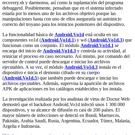
recovery.sh
y
daemonsu
, así como la suplantación del programa
debuggerd
. Posiblemente, pensaban que en el sistema infectado
estaría por lo menos uno de los archivos objetivo porque las
manipulaciones hasta con uno de ellos aseguraría un autoinicio
correcto del troyano para los reinicios posteriores del dispositivo.
La funcionalidad básica de
Android.Vo1d
está oculta en sus
componentes
vo1d
(
Android.Vo1d.1
) y
wd
(
Android.Vo1d.3
) que
funcionan como un conjunto. El módulo
Android.Vo1d.1
se
encarga del inicio de
Android.Vo1d.3
y controla su actividad, al
reiniciar el proceso en caso necesario. Así mismo, por comando del
servidor de control puede descargar e iniciar los archivos
ejecutables. A su vez, el módulo
Android.Vo1d.3
instala en el
dispositivo e inicia el demonio cifrado en su cuerpo
(
Android.Vo1d.5
) que también puede descargar e iniciar los
archivos ejecutables. Además, supervisa la aparición de archivos
APK de aplicaciones en los catálogos establecidos y los instala.
La investigación realizada por los analistas de virus de Doctor Web
demostró que el backdoor Android.Vo1d infectó unos 1 300 000
dispositivos, y su alcance de difusión es casi de 200 países. El
mayor número de infecciones se detectó en Brasil, Marruecos,
Pakistán, Arabia Saudí, Rusia, Argentina, Ecuador, Túnez, Malasia,
Argelia e Indonesia.