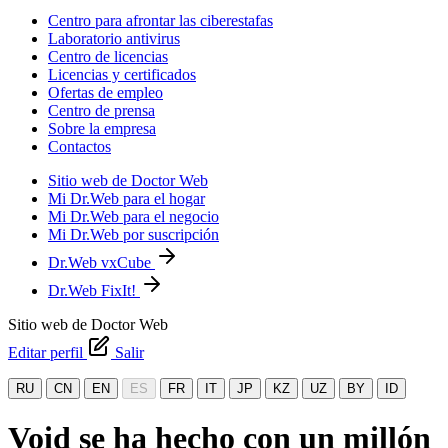
Centro para afrontar las ciberestafas
Laboratorio antivirus
Centro de licencias
Licencias y certificados
Ofertas de empleo
Centro de prensa
Sobre la empresa
Contactos
Sitio web de Doctor Web
Mi Dr.Web para el hogar
Mi Dr.Web para el negocio
Mi Dr.Web por suscripción
Dr.Web vxCube
Dr.Web FixIt!
Sitio web de Doctor Web
Editar perfil
Salir
RU
CN
EN
ES
FR
IT
JP
KZ
UZ
BY
ID
Void se ha hecho con un millón