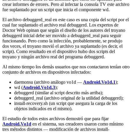
crear informes de errores. Pero al infectar la consola TV este archivo
fue suplantado por un script que inicia el componente
wd
.
El archivo
debuggerd_real
en este caso es una copia del script por el
cual fue suplantado el archivo real
debuggerd
. Los expertos de
Doctor Web opinan que según el diseño de los autores del troyano
debuggerd
inicial debe ser movido a
debuggerd_real
para seguir
funcionando. Pero como la infección, probablemente, se produjo
dos veces, el troyano movió el archivo ya suplantado (es decir, el
script). Como resultado en el dispositivo hubo dos scripts del
troyano y ningún archivo real del programa
debuggerd
.
Al mismo tiempo los demás usuarios que nos contactaron tenían otro
conjunto de archivos en dispositivos infectados:
daemonsu
(archivo análogo
vo1d
—
Android.Vo1d.1
);
wd
(
Android.Vo1d.3
);
debuggerd
(similar al script descrito más arriba);
debuggerd_real
(archivo original de la utilidad
debuggerd
);
install-recovery.sh
(un script que asegura la carga de los
objetos indicados en el mismo).
El estudio de todos estos archivos demostró que para fijar
Android.Vo1d
en el sistema, sus creadores usaron como mínimo
tres métodos distintos — modificación de archivos
install-