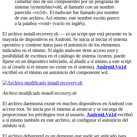
camuflar uno de sus componentes por un programa de
sistema /system/bin/vold, al llamarlo con un nombre
parecido «vo1d». El malware fue llamado por nombre
de este archivo. Así mismo, este nombre escrito parece
a la palabra «void» (vacío en inglés).
El archivo
install-recovery.sh
— es un script que está presente en la
mayoría de dispositivos en Android. Se inicia al iniciar el sistema
operativo y contiene datos para el autoinicio de los elementos
indicados en el mismo. Si algún malware tiene acceso root y
posibilidad de escritura en el catálogo de sistema
/system
, puede
fijarse en un dispositivo infectado, al añadir a sí mismo a este script
(o al crearlo si el mismo no existe en el sistema).
Android.Vo1d
escribió en el mismo un autoinicio del componente
wd
.
Archivo modificado install-recovery.sh
El archivo
daemonsu
existe en muchos dispositivos en Android con
acceso root. Se inicia por el sistema al arrancar y se encarga de
proporcionar los privilegios root al usuario.
Android.Vo1d
escribió
a sí mismo también en este archivo, al configurar el autoinicio del
módulo
wd
.
El archivo
debuggerd
es un demonio que suele ser aplicado para