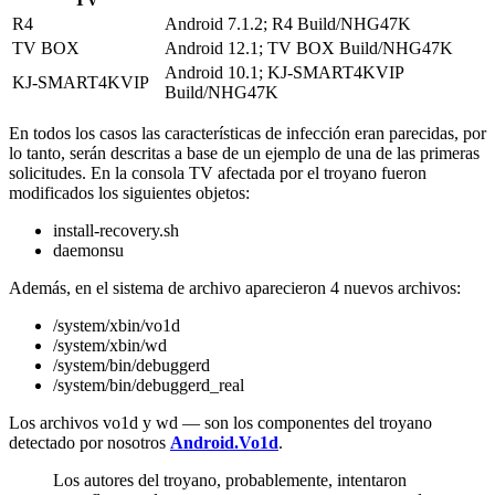
R4
Android 7.1.2; R4 Build/NHG47K
TV BOX
Android 12.1; TV BOX Build/NHG47K
Android 10.1; KJ-SMART4KVIP
KJ-SMART4KVIP
Build/NHG47K
En todos los casos las características de infección eran parecidas, por
lo tanto, serán descritas a base de un ejemplo de una de las primeras
solicitudes. En la consola TV afectada por el troyano fueron
modificados los siguientes objetos:
install-recovery.sh
daemonsu
Además, en el sistema de archivo aparecieron 4 nuevos archivos:
/system/xbin/vo1d
/system/xbin/wd
/system/bin/debuggerd
/system/bin/debuggerd_real
Los archivos
vo1d
y
wd
— son los componentes del troyano
detectado por nosotros
Android.Vo1d
.
Los autores del troyano, probablemente, intentaron