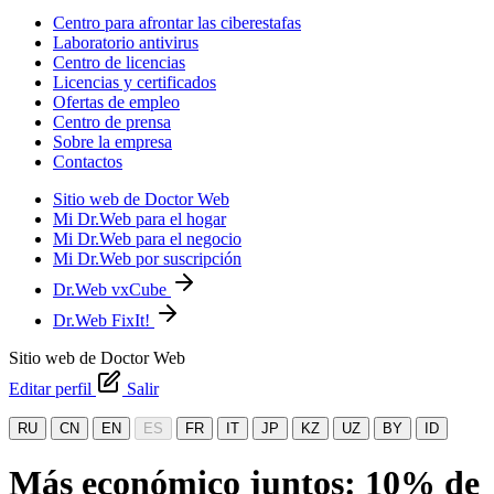
Centro para afrontar las ciberestafas
Laboratorio antivirus
Centro de licencias
Licencias y certificados
Ofertas de empleo
Centro de prensa
Sobre la empresa
Contactos
Sitio web de Doctor Web
Mi Dr.Web para el hogar
Mi Dr.Web para el negocio
Mi Dr.Web por suscripción
Dr.Web vxCube
Dr.Web FixIt!
Sitio web de Doctor Web
Editar perfil
Salir
RU
CN
EN
ES
FR
IT
JP
KZ
UZ
BY
ID
Más económico juntos: 10% de