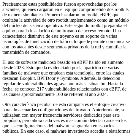
Precisamente estas posibilidades fueron aprovechadas por los
atacantes, quienes cargaron en el equipo comprometido dos rootkits
de manera simultánea. Primero instalaron un rootkit eBPF, que
ocultaba la actividad de otro rootkit implementado como un módulo
del núcleo del sistema operativo. Este segundo rootkit preparaba el
equipo para la instalación de un troyano de acceso remoto. Una
característica distintiva de este troyano es su soporte de varias
tecnologías de tunelización de tráfico, lo que le permite comunicarse
con los atacantes desde segmentos privados de la red y camuflar la
transmisión de comandos.
El uso de software malicioso basado en eBPF ha ido en aumento
desde 2023. Esto queda evidenciado por la aparición de varias
familias de malware que emplean esta tecnología, entre las cuales
destacan Boopkit, BPFDoor y Symbiote. Además, la detección
regular de vulnerabilidades agrava aún más la situación. Hasta la
fecha, se conocen 217 vulnerabilidades relacionadas con eBPF, de
las cuales aproximadamente 100 se refieren al año 2024.
Otra característica peculiar de esta campaña es el enfoque creativo
para almacenar las configuraciones del troyano. Anteriormente, se
utilizaban con mayor frecuencia servidores dedicados para este
propósito, pero ahora cada vez es más común detectar casos en los
que las configuraciones del malware se guardan en espacios
públicos. En este caso, el malware investigado accedía a plataformas