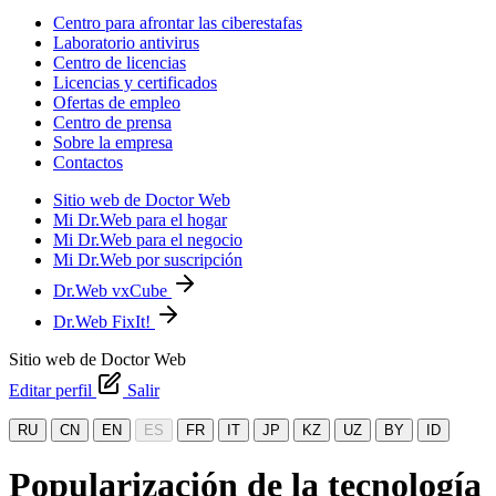
Centro para afrontar las ciberestafas
Laboratorio antivirus
Centro de licencias
Licencias y certificados
Ofertas de empleo
Centro de prensa
Sobre la empresa
Contactos
Sitio web de Doctor Web
Mi Dr.Web para el hogar
Mi Dr.Web para el negocio
Mi Dr.Web por suscripción
Dr.Web vxCube
Dr.Web FixIt!
Sitio web de Doctor Web
Editar perfil
Salir
RU
CN
EN
ES
FR
IT
JP
KZ
UZ
BY
ID
Popularización de la tecnología