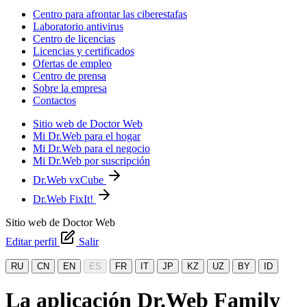
Centro para afrontar las ciberestafas
Laboratorio antivirus
Centro de licencias
Licencias y certificados
Ofertas de empleo
Centro de prensa
Sobre la empresa
Contactos
Sitio web de Doctor Web
Mi Dr.Web para el hogar
Mi Dr.Web para el negocio
Mi Dr.Web por suscripción
Dr.Web vxCube
Dr.Web FixIt!
Sitio web de Doctor Web
Editar perfil
Salir
RU
CN
EN
ES
FR
IT
JP
KZ
UZ
BY
ID
La aplicación Dr.Web Family