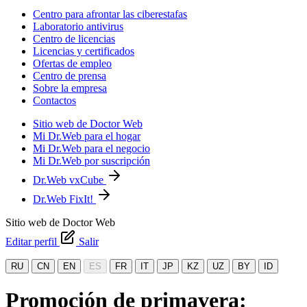
Centro para afrontar las ciberestafas
Laboratorio antivirus
Centro de licencias
Licencias y certificados
Ofertas de empleo
Centro de prensa
Sobre la empresa
Contactos
Sitio web de Doctor Web
Mi Dr.Web para el hogar
Mi Dr.Web para el negocio
Mi Dr.Web por suscripción
Dr.Web vxCube
Dr.Web FixIt!
Sitio web de Doctor Web
Editar perfil
Salir
RU
CN
EN
ES
FR
IT
JP
KZ
UZ
BY
ID
Promoción de primavera: