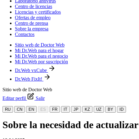
Laboratorio antivirus
Centro de licencias
Licencias y certificados
Ofertas de empleo
Centro de prensa
Sobre la empresa
Contactos
Sitio web de Doctor Web
Mi Dr.Web para el hogar
Mi Dr.Web para el negocio
Mi Dr.Web por suscripción
Dr.Web vxCube
Dr.Web FixIt!
Sitio web de Doctor Web
Editar perfil
Salir
RU
CN
EN
ES
FR
IT
JP
KZ
UZ
BY
ID
Sobre la necesidad de actualizar