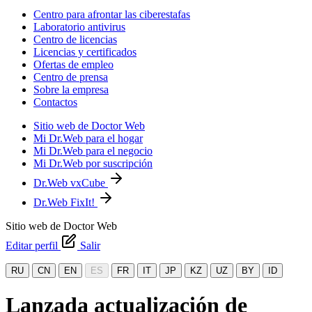
Centro para afrontar las ciberestafas
Laboratorio antivirus
Centro de licencias
Licencias y certificados
Ofertas de empleo
Centro de prensa
Sobre la empresa
Contactos
Sitio web de Doctor Web
Mi Dr.Web para el hogar
Mi Dr.Web para el negocio
Mi Dr.Web por suscripción
Dr.Web vxCube
Dr.Web FixIt!
Sitio web de Doctor Web
Editar perfil
Salir
RU
CN
EN
ES
FR
IT
JP
KZ
UZ
BY
ID
Lanzada actualización de