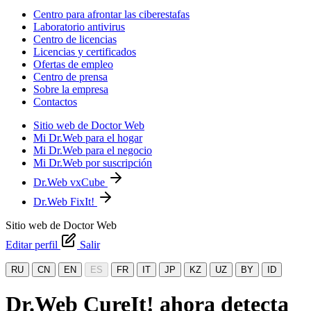
Centro para afrontar las ciberestafas
Laboratorio antivirus
Centro de licencias
Licencias y certificados
Ofertas de empleo
Centro de prensa
Sobre la empresa
Contactos
Sitio web de Doctor Web
Mi Dr.Web para el hogar
Mi Dr.Web para el negocio
Mi Dr.Web por suscripción
Dr.Web vxCube
Dr.Web FixIt!
Sitio web de Doctor Web
Editar perfil
Salir
RU
CN
EN
ES
FR
IT
JP
KZ
UZ
BY
ID
Dr.Web CureIt! ahora detecta