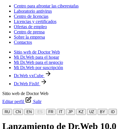
Centro para afrontar las ciberestafas
Laboratorio antivirus
Centro de licencias
Licencias y certificados
Ofertas de empleo
Centro de prensa
Sobre la empresa
Contactos
Sitio web de Doctor Web
Mi Dr.Web para el hogar
Mi Dr.Web para el negocio
Mi Dr.Web por suscripción
Dr.Web vxCube
Dr.Web FixIt!
Sitio web de Doctor Web
Editar perfil
Salir
RU
CN
EN
ES
FR
IT
JP
KZ
UZ
BY
ID
Lanzamiento de Dr.Web 10.0