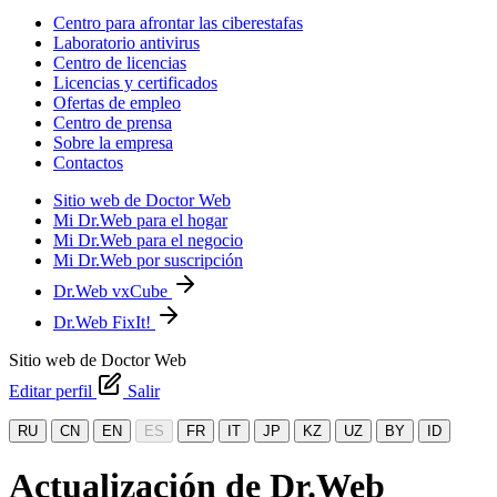
Centro para afrontar las ciberestafas
Laboratorio antivirus
Centro de licencias
Licencias y certificados
Ofertas de empleo
Centro de prensa
Sobre la empresa
Contactos
Sitio web de Doctor Web
Mi Dr.Web para el hogar
Mi Dr.Web para el negocio
Mi Dr.Web por suscripción
Dr.Web vxCube
Dr.Web FixIt!
Sitio web de Doctor Web
Editar perfil
Salir
RU
CN
EN
ES
FR
IT
JP
KZ
UZ
BY
ID
Actualización de Dr.Web