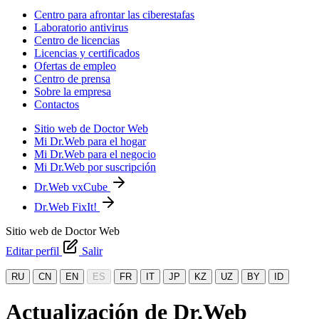
Centro para afrontar las ciberestafas
Laboratorio antivirus
Centro de licencias
Licencias y certificados
Ofertas de empleo
Centro de prensa
Sobre la empresa
Contactos
Sitio web de Doctor Web
Mi Dr.Web para el hogar
Mi Dr.Web para el negocio
Mi Dr.Web por suscripción
Dr.Web vxCube
Dr.Web FixIt!
Sitio web de Doctor Web
Editar perfil
Salir
RU
CN
EN
ES
FR
IT
JP
KZ
UZ
BY
ID
Actualización de Dr.Web