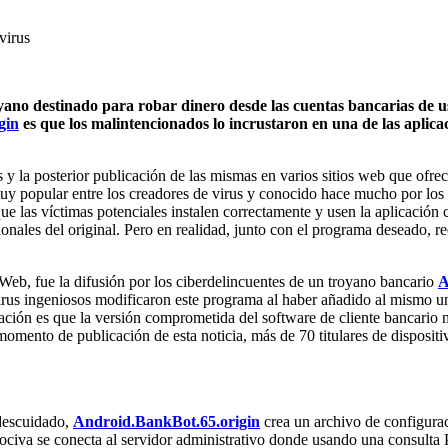
virus
no destinado para robar dinero desde las cuentas bancarias de us
gin
es que los malintencionados lo incrustaron en una de las aplicaci
 y la posterior publicación de las mismas en varios sitios web que ofr
uy popular entre los creadores de virus y conocido hace mucho por los 
que las víctimas potenciales instalen correctamente y usen la aplicaci
cionales del original. Pero en realidad, junto con el programa deseado, 
Web, fue la difusión por los ciberdelincuentes de un troyano bancario
A
irus ingeniosos modificaron este programa al haber añadido al mismo 
ación es que la versión comprometida del software de cliente bancario ma
mento de publicación de esta noticia, más de 70 titulares de dispositi
 descuidado,
Android.BankBot.65.origin
crea un archivo de configurac
nociva se conecta al servidor administrativo donde usando una consulta