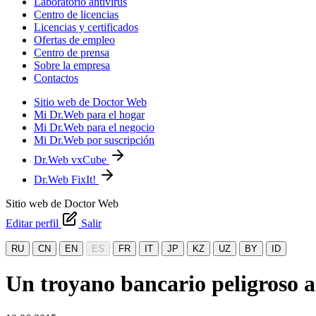
Laboratorio antivirus
Centro de licencias
Licencias y certificados
Ofertas de empleo
Centro de prensa
Sobre la empresa
Contactos
Sitio web de Doctor Web
Mi Dr.Web para el hogar
Mi Dr.Web para el negocio
Mi Dr.Web por suscripción
Dr.Web vxCube
Dr.Web FixIt!
Sitio web de Doctor Web
Editar perfil
Salir
RU
CN
EN
ES
FR
IT
JP
KZ
UZ
BY
ID
Un troyano bancario peligroso 