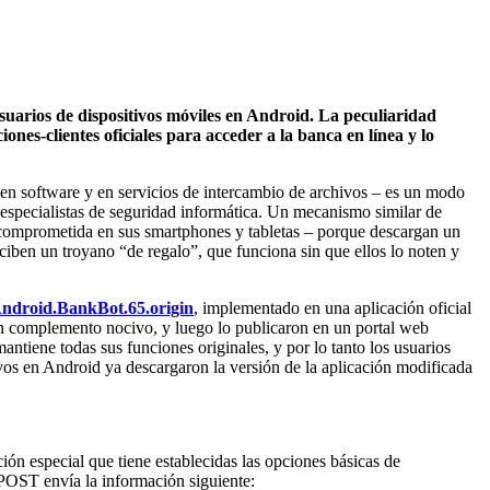
uarios de dispositivos móviles en Android. La peculiaridad
ones-clientes oficiales para acceder a la banca en línea y lo
ecen software y en servicios de intercambio de archivos – es un modo
especialistas de seguridad informática. Un mecanismo similar de
ón comprometida en sus smartphones y tabletas – porque descargan un
reciben un troyano “de regalo”, que funciona sin que ellos lo noten y
ndroid.BankBot.65.origin
, implementado en una aplicación oficial
un complemento nocivo, y luego lo publicaron en un portal web
ntiene todas sus funciones originales, y por lo tanto los usuarios
vos en Android ya descargaron la versión de la aplicación modificada
ión especial que tiene establecidas las opciones básicas de
 POST envía la información siguiente: