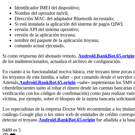
Identificador IMEI del dispositivo;
Nombre del operador móvil;
Dirección MAC del adaptador Bluetooth incrustado;
Si está instalada la aplicación del sistema de pagos QIWI;
versión API del sistema operativo;
versión de la aplicación troyana;
nombre del paquete de la aplicación troyana;
comando actual ejecutado.
Si como respuesta del abonado remoto,
Android.BankBot.65.origin
de los malintencionados, actualiza el archivo de configuración.
En cuanto a su funcionalidad nociva básica, este troyano tiene pocas d
los troyanos de esta familia, a saber – por comando desde el servidor 
Además,
Android.BankBot.65.origin
«sabe» implementar los SMS esp
ciberdelincuentes tanto al robar el dinero desde las cuentas bancaria
verificación con los códigos de confirmación) como para realizar vari
víctima, por ejemplo, sobre el bloqueo de la tarjeta bancaria solicitan
Los especialistas de la empresa Doctor Web recomiendan a los titulares
catálogo Google play o los sitios web de entidades de crédito corres
detectar el troyano
Android.BankBot.65.origin
fue añadida a la base
9489
es
5