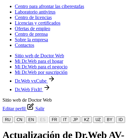
Centro para afrontar las ciberestafas
Laboratorio antivirus
Centro de licencias
Licencias y certificados
Ofertas de empleo
Centro de prensa
Sobre la empresa
Contactos
Sitio web de Doctor Web
Mi Dr.Web para el hogar
Mi Dr.Web para el negocio
Mi Dr.Web por suscripción
Dr.Web vxCube
Dr.Web FixIt!
Sitio web de Doctor Web
Editar perfil
Salir
RU
CN
EN
ES
FR
IT
JP
KZ
UZ
BY
ID
Actualización de Dr.Web AV-