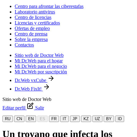
Centro para afrontar las ciberestafas
Laboratorio antivirus
Centro de licencias
Licencias y certificados
Ofertas de empleo
Centro de prensa
Sobre la empresa
Contactos
Sitio web de Doctor Web
Mi Dr.Web para el hogar
Mi Dr.Web para el negocio
Mi Dr.Web por suscripción
Dr.Web vxCube
Dr.Web FixIt!
Sitio web de Doctor Web
Editar perfil
Salir
RU
CN
EN
ES
FR
IT
JP
KZ
UZ
BY
ID
Un troyano que infecta los