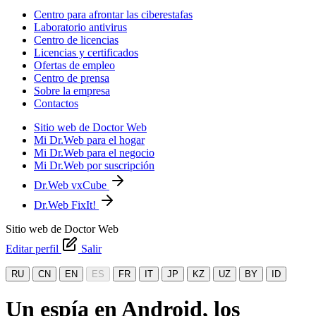
Centro para afrontar las ciberestafas
Laboratorio antivirus
Centro de licencias
Licencias y certificados
Ofertas de empleo
Centro de prensa
Sobre la empresa
Contactos
Sitio web de Doctor Web
Mi Dr.Web para el hogar
Mi Dr.Web para el negocio
Mi Dr.Web por suscripción
Dr.Web vxCube
Dr.Web FixIt!
Sitio web de Doctor Web
Editar perfil
Salir
RU
CN
EN
ES
FR
IT
JP
KZ
UZ
BY
ID
Un espía en Android, los