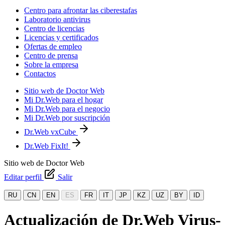
Centro para afrontar las ciberestafas
Laboratorio antivirus
Centro de licencias
Licencias y certificados
Ofertas de empleo
Centro de prensa
Sobre la empresa
Contactos
Sitio web de Doctor Web
Mi Dr.Web para el hogar
Mi Dr.Web para el negocio
Mi Dr.Web por suscripción
Dr.Web vxCube
Dr.Web FixIt!
Sitio web de Doctor Web
Editar perfil
Salir
RU
CN
EN
ES
FR
IT
JP
KZ
UZ
BY
ID
Actualización de Dr.Web Virus-